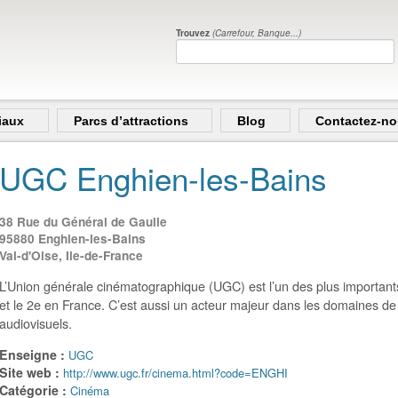
Trouvez
(Carrefour, Banque...)
iaux
Parcs d’attractions
Blog
Contactez-n
UGC Enghien-les-Bains
38 Rue du Général de Gaulle
95880
Enghien-les-Bains
Val-d'Oise, Ile-de-France
L’Union générale cinématographique (UGC) est l’un des plus importan
et le 2e en France. C’est aussi un acteur majeur dans les domaines de l
audiovisuels.
Enseigne :
UGC
Site web :
http://www.ugc.fr/cinema.html?code=ENGHI
Catégorie :
Cinéma